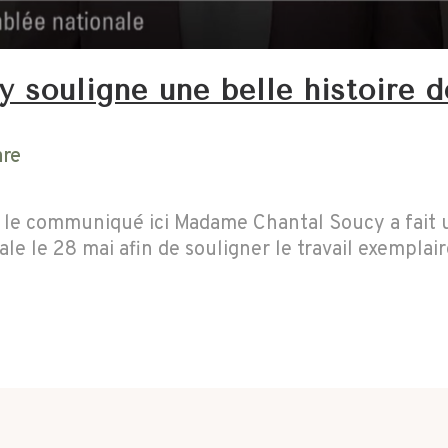
y souligne une belle histoire 
are
 le communiqué ici Madame Chantal Soucy a fait 
le le 28 mai afin de souligner le travail exempl