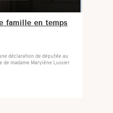
de famille en temps
une déclaration de députée au
aire de madame Marylène Lussier