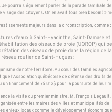
e. Je pourrais également parler de la parade familiale d
le visage des citoyens. On en avait tous bien besoin ! »
nvestissements majeurs dans la circonscription, comme :
ctures d’eaux à Saint-Hyacinthe, Saint-Damase et 
éhabilitation des oiseaux de proie (UQROP) qui pe
rétation des oiseaux de proie dans la région de l
 réseau routier de Saint-Hugues;
ganisme de notre territoire, Au cœur des familles agrico
et que l’Association québécoise de défense des droits de
 un financement de 76 812$ pour la poursuite de leur m
lence la visite du premier ministre, M. François Legault,
nisée entre les maires des villes et municipalités de la
 des enjeux locaux comme le développement économique, 